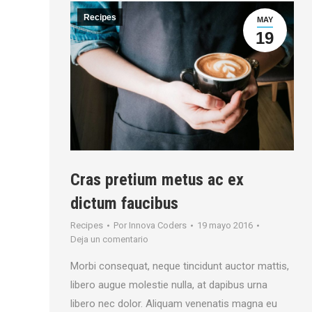
Recipes
MAY
19
Cras pretium metus ac ex
dictum faucibus
Recipes
Por
Innova Coders
19 mayo 2016
Deja un comentario
Morbi consequat, neque tincidunt auctor mattis,
libero augue molestie nulla, at dapibus urna
libero nec dolor. Aliquam venenatis magna eu