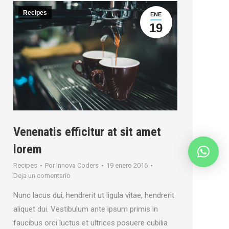
Recipes
ENE
19
Venenatis efficitur at sit amet
lorem
Recipes
Por
Innova Coders
19 enero 2016
Deja un comentario
Nunc lacus dui, hendrerit ut ligula vitae, hendrerit
aliquet dui. Vestibulum ante ipsum primis in
faucibus orci luctus et ultrices posuere cubilia