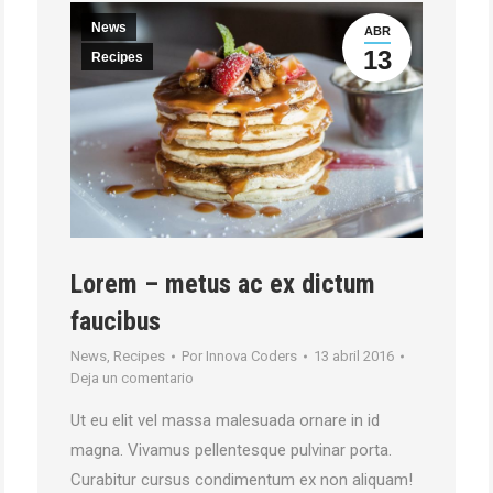
News
ABR
13
Recipes
Lorem – metus ac ex dictum
faucibus
News
,
Recipes
Por
Innova Coders
13 abril 2016
Deja un comentario
Ut eu elit vel massa malesuada ornare in id
magna. Vivamus pellentesque pulvinar porta.
Curabitur cursus condimentum ex non aliquam!